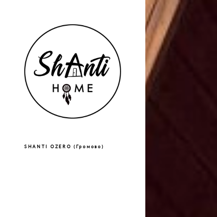
SHANTI OZERO (Громово)